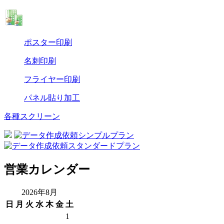
ポスター印刷
名刺印刷
フライヤー印刷
パネル貼り加工
各種スクリーン
営業カレンダー
2026年8月
日
月
火
水
木
金
土
1